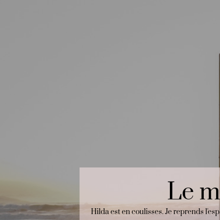
Le m
Hilda est en coulisses. Je reprends l'es